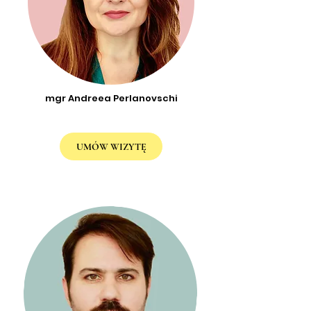
mgr Andreea Perlanovschi
UMÓW WIZYTĘ