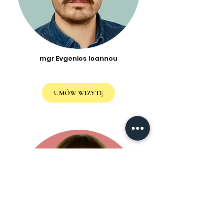
mgr Evgenios Ioannou
UMÓW WIZYTĘ