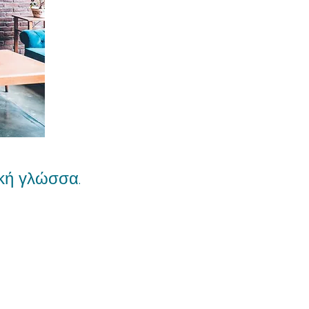
κή
γλώσσα.