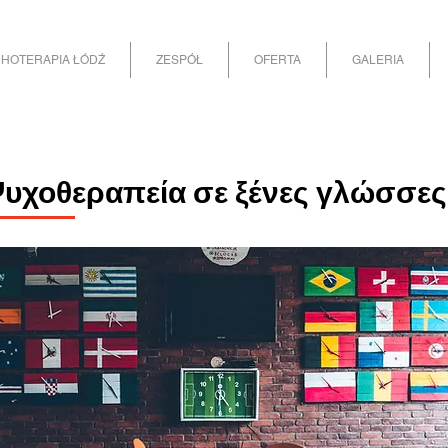
HOTERAPIA ŁÓDŹ
ZESPÓŁ
OFERTA
GALERIA
υχοθεραπεία σε ξένες γλώσσες