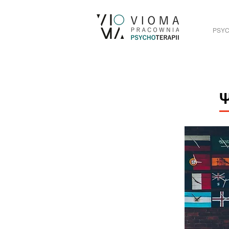
PSYC
Ψ