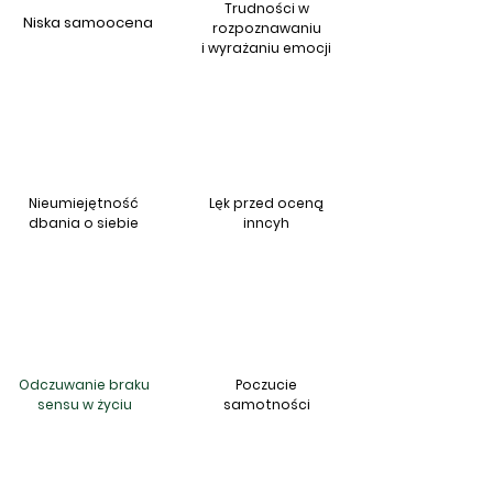
Trudności w
Niska samoocena
rozpoznawaniu
i wyrażaniu emocji
Nieumiejętność
Lęk przed oceną
dbania o siebie
inncyh
Odczuwanie braku
Poczucie
sensu w życiu
samotności