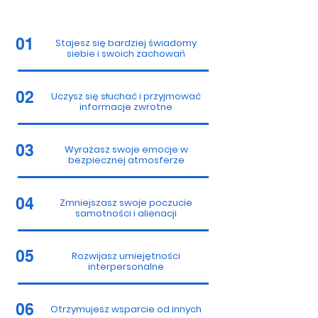
01
Stajesz się bardziej świadomy
siebie i swoich zachowań
02
Uczysz się słuchać i przyjmować
informacje zwrotne
03
Wyrażasz swoje emocje w
bezpiecznej atmosferze
04
Zmniejszasz swoje poczucie
samotności i alienacji
05
Rozwijasz umiejętności
interpersonalne
06
Otrzymujesz wsparcie od innych