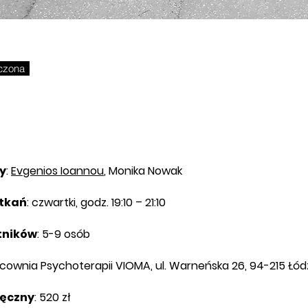
czona
y
:
Evgenios Ioannou
, Monika Nowak
tkań
: czwartki, godz. 19:10 – 21:10
tników
: 5-9 osób
acownia Psychoterapii VIOMA, ul. Warneńska 26, 94-215 Łód
ięczny
: 520 zł