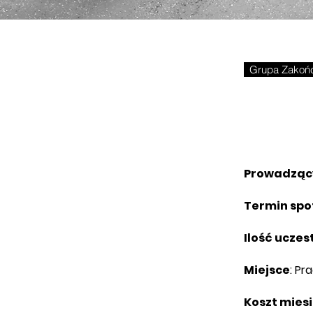
Grupa Zakoń
Prowadząc
Termin spo
Ilość uczes
Miejsce
: Pr
Koszt mies