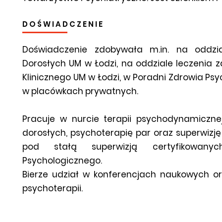
D O Ś W I A D C Z E N I E
Doświadczenie zdobywała m.in. na oddziale
Dorosłych UM w Łodzi, na oddziale leczenia 
Klinicznego UM w Łodzi, w Poradni Zdrowia Psy
w placówkach prywatnych.
Pracuje w nurcie terapii psychodynamiczne
dorosłych, psychoterapię par oraz superwizj
pod stałą superwizją certyfikowanyc
Psychologicznego.
Bierze udział w konferencjach naukowych o
psychoterapii.