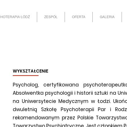
HOTERAPIA ŁÓDŹ
ZESPÓŁ
OFERTA
GALERIA
WYKSZTAŁCENIE
Psycholog, certyfikowana psychoterapeutk
Absolwentka psychologii i historii sztuki na U
na Uniwersytecie Medycznym w Łodzi. Ukończ
dwuletnią Szkołę Psychoterapii Par i Rod
rekomendowanym przez Polskie Towarzystwo 
Towarzystwo Psychiatryczne. Jest
członkiem P