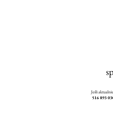
s
Jeśli aktualn
516 893 03